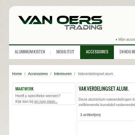
Mijn acco
ALUMINIUM KISTEN
MOBILITEIT
ACCESSOIRES
EN NOG MEE
Home
/
Accessoires
/
Interieuren
/
Vakverdelingset alum.
VAKVERDELINGSET ALUM.
MAATWERK
Heeft u specifieke wensen?
Deze aluminium vakverdelingen b
Kijk dan bij
en nog meer...
zelfklevende kunststof rasterverde
3 artikel(en)