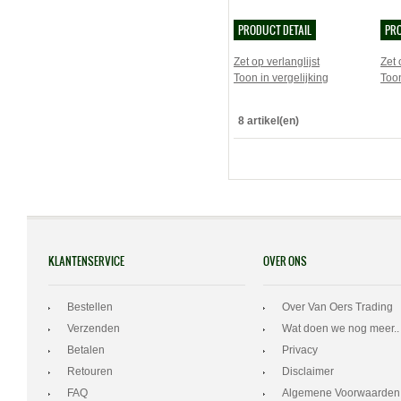
PRODUCT DETAIL
PRO
Zet op verlanglijst
Zet 
Toon in vergelijking
Toon
8 artikel(en)
KLANTENSERVICE
OVER ONS
Bestellen
Over Van Oers Trading
Verzenden
Wat doen we nog meer..
Betalen
Privacy
Retouren
Disclaimer
FAQ
Algemene Voorwaarden