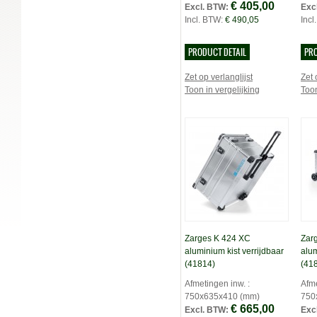
€ 405,00
Excl. BTW:
Exc
Incl. BTW:
€ 490,05
Incl
PRODUCT DETAIL
PRO
Zet op verlanglijst
Zet 
Toon in vergelijking
Toon
Zarges K 424 XC
Zar
aluminium kist verrijdbaar
alum
(41814)
(41
Afmetingen inw. :
Afme
750x635x410 (mm)
750
€ 665,00
Excl. BTW:
Exc