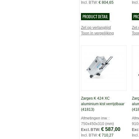
Incl. BTW:
€ 804,65
Incl
PRODUCT DETAIL
PRO
Zet op verlanglijst
Zet 
Toon in vergelijking
Toon
Zarges K 424 XC
Zar
aluminium kist verrijdbaar
alum
(41813)
(41
Afmetingen inw. :
Afme
750x450x310 (mm)
910
€ 587,00
Excl. BTW:
Exc
Incl. BTW:
€ 710,27
Incl