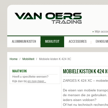
Mijn acco
ALUMINIUM KISTEN
MOBILITEIT
ACCESSOIRES
EN NOG MEE
Home
/
Mobiliteit
/
Mobiele kisten K 424 XC
MOBIELE KISTEN K 424 
MAATWERK
Heeft u specifieke wensen?
ZARGES K 424 XC – mobiele t
Kijk dan bij
en nog meer...
De eisen van mobiele transpor
de mensen die ze gebruiken
ieders eisen voldoen?
Of het nu technisch recherche